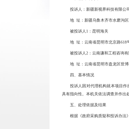
投诉人：
新疆新视界科技有限公
地 址：
新疆乌鲁木齐市水磨沟区红
被投诉人
1
：
昆明海关
地
址：
云南省昆明市北京路618
被投诉人
2
：
云南谦和工程咨询有
地 址：
云南省昆明市盘龙区世博生
四、基本情况
投诉人因对
代理机构
就本项目作
具有指向性。
本机关依法调查并作出
五、处理依据及结果
根据《政府采购质疑和投诉办法》