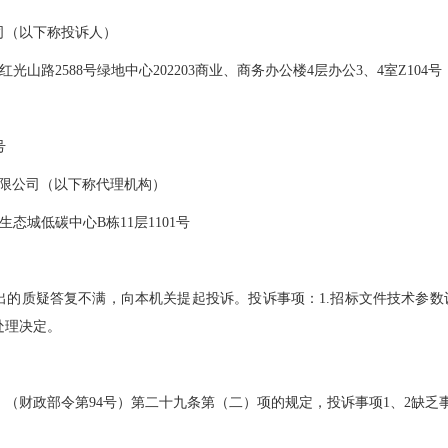
司
（以下称投诉人）
光山路2588号绿地中心202203商业、商务办公楼4层办公3、4室Z10
号
限公司
（
以下称代理机构）
态城低碳中心B栋11层1101号
出的质疑答复不满，向本机关提起投诉。投诉事项
：
1.招标文件技术参
处理决定。
（财政部令第94号）第二十九条
第
（
二
）
项的规定，投诉事项
1、2
缺乏