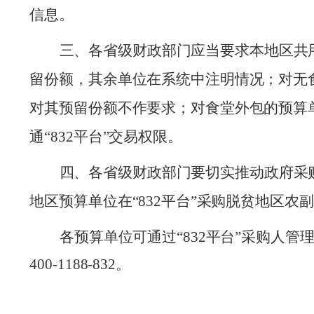
信息
。
三、各
省级财政部门
应
当
要求
本地区
共
留份额
，其余单位在系统中注明情况；
对无
对其预留份额不作要求；
对食堂外包的预算
通“
832平台
”交易权限。
四、
各
省级财政部门要切实推动政府采
地区预算单位在“832平台”采购脱贫地区农
各预算单位可通过“832平台”采购人
400-1188-832。